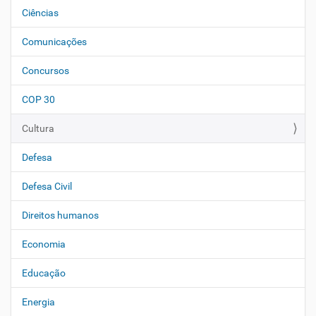
Ciências
a
ç
Comunicações
ã
o
Concursos
COP 30
Cultura
Defesa
Defesa Civil
Direitos humanos
Economia
Educação
Energia