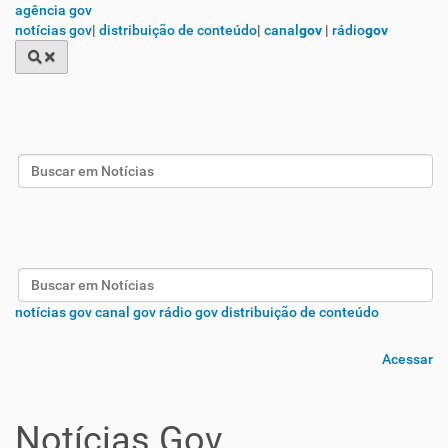
agência gov
notícias gov
|
distribuição de conteúdo
|
canal
gov
|
rádio
gov
Busca
Busca
notícias gov
canal gov
rádio gov
distribuição de conteúdo
Acessar
Notícias Gov