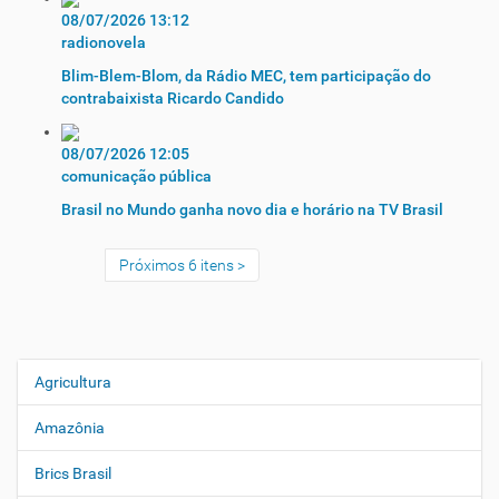
08/07/2026 13:12
radionovela
Blim-Blem-Blom, da Rádio MEC, tem participação do
contrabaixista Ricardo Candido
08/07/2026 12:05
comunicação pública
Brasil no Mundo ganha novo dia e horário na TV Brasil
Próximos 6 itens
Agricultura
N
a
Amazônia
v
e
Brics Brasil
g