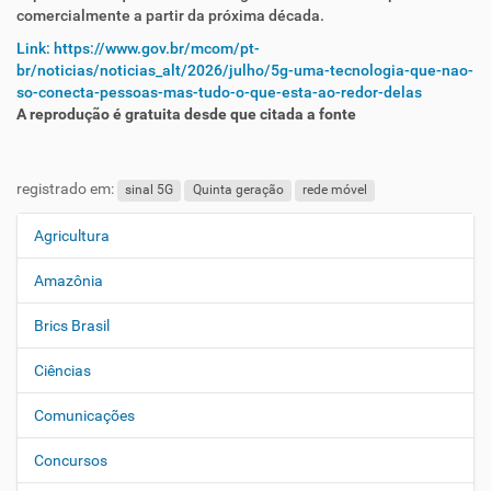
comercialmente a partir da próxima década.
Link: https://www.gov.br/mcom/pt-
br/noticias/noticias_alt/2026/julho/5g-uma-tecnologia-que-nao-
so-conecta-pessoas-mas-tudo-o-que-esta-ao-redor-delas
A reprodução é gratuita desde que citada a fonte
registrado em:
sinal 5G
Quinta geração
rede móvel
Agricultura
N
a
Amazônia
v
e
Brics Brasil
g
Ciências
a
ç
Comunicações
ã
o
Concursos