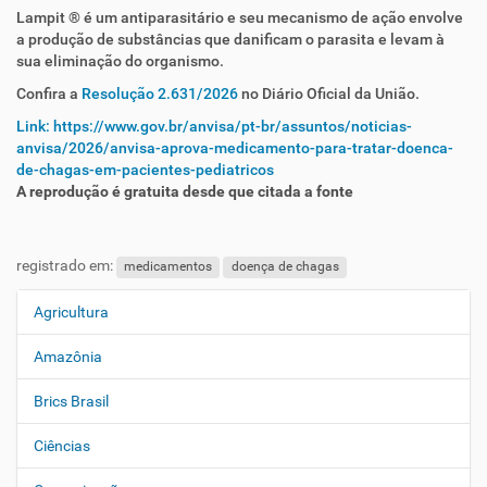
Lampit
® é um antiparasitário e seu mecanismo de ação envolve
a produção de substâncias que danificam o parasita e levam à
sua eliminação do organismo.
Confira a
Resolução 2.631/2026
no Diário Oficial da União.
Link: https://www.gov.br/anvisa/pt-br/assuntos/noticias-
anvisa/2026/anvisa-aprova-medicamento-para-tratar-doenca-
de-chagas-em-pacientes-pediatricos
A reprodução é gratuita desde que citada a fonte
registrado em:
medicamentos
doença de chagas
Agricultura
N
a
Amazônia
v
e
Brics Brasil
g
Ciências
a
ç