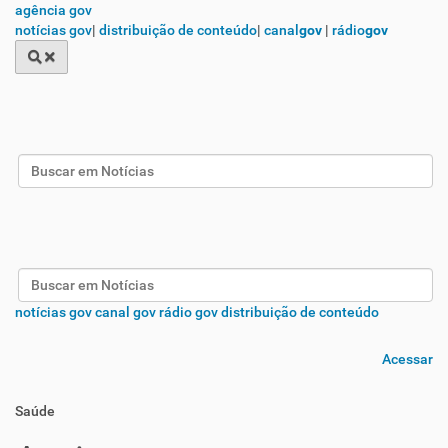
agência gov
notícias gov
|
distribuição de conteúdo
|
canal
gov
|
rádio
gov
Busca
Busca
notícias gov
canal gov
rádio gov
distribuição de conteúdo
Acessar
Saúde