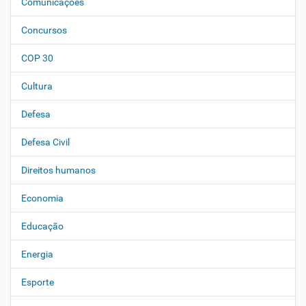
Comunicações
ã
o
Concursos
COP 30
Cultura
Defesa
Defesa Civil
Direitos humanos
Economia
Educação
Energia
Esporte