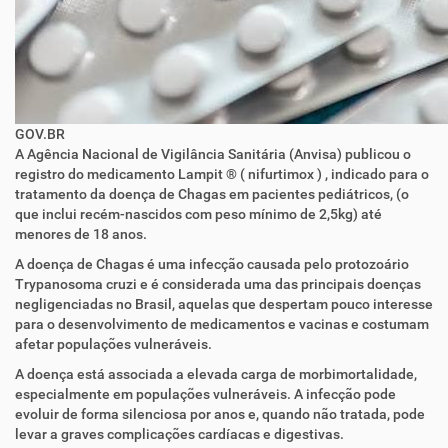
GOV.BR
A Agência Nacional de Vigilância Sanitária (Anvisa) publicou o
registro do medicamento
Lampit
®
(
nifurtimox
)
, indicado para o
tratamento da doença de Ch
agas em pacientes pediátricos,
(o
q
ue inclui recém-nascidos com peso mínimo de 2,5kg)
até
menores de 18 anos.
A doença de Chagas é uma infecção causada pelo protozoário
Trypanosoma
cruzi
e é considerada uma das principais doenças
negligenciadas no Brasil
, aquelas
que despertam pouco interesse
para o desenvolvimento de medicamentos e vacinas
e costumam
afetar populações vulneráveis
.
A doença está a
ssociada a elevada carga de morbimortalidade,
especialmente em populações vulneráveis. A infecção pode
evoluir de forma silenciosa por anos e, quando não tratada, pode
levar a graves complicações cardíacas e digestivas.