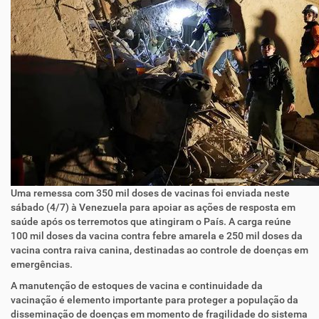
Uma remessa com 350 mil doses de vacinas foi enviada neste
sábado (4/7) à Venezuela para apoiar as ações de resposta em
saúde após os terremotos que atingiram o País. A carga reúne
100 mil doses da vacina contra febre amarela e 250 mil doses da
vacina contra raiva canina, destinadas ao controle de doenças em
emergências.
A manutenção de estoques de vacina e continuidade da
vacinação é elemento importante para proteger a população da
disseminação de doenças em momento de fragilidade do sistema