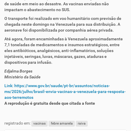
de saúde em meio ao desastre. As vacinas enviadas não
impactam o abastecimento no SUS.
O transporte foi realizado em voo humanitário com previsão de
chegada neste domingo na Venezuela para sua distribuição. A
aeronave foi disponibilizada por companhia aérea privada.
Até agora, foram encaminhadas à Venezuela aproximadamente
7,1 toneladas de medicamentos e insumos estratégicos, entre
eles antibióticos, analgésicos, anti-inflamatórios, soluções
injetáveis, seringas, luvas, máscaras, gazes, ataduras e
dispositivos para infusão.
Edjalma Borges
Ministério da Saúde
Link: https://www.gov.br/saude/pt-br/assuntos/noticias-
ms/2026/julho/brasil-envia-vacinas-a-venezuela-para-resposta-
aos-terremotos
A reprodução é gratuita desde que citada a fonte
registrado em:
vacinas
febre amarela
raiva