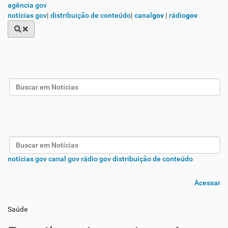
agência gov
notícias gov
|
distribuição de conteúdo
|
canal
gov
|
rádio
gov
Busca
Busca
notícias gov
canal gov
rádio gov
distribuição de conteúdo
Acessar
Saúde