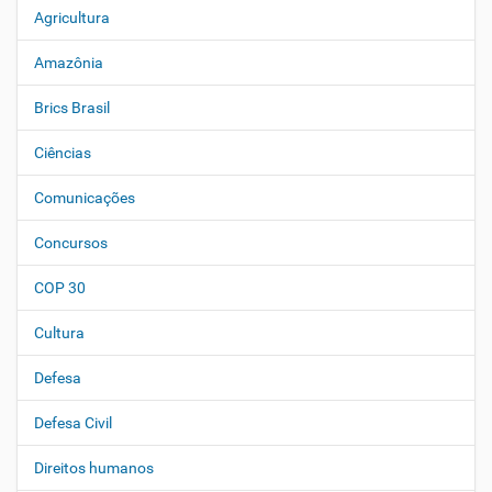
Agricultura
N
a
Amazônia
v
e
Brics Brasil
g
Ciências
a
ç
Comunicações
ã
o
Concursos
COP 30
Cultura
Defesa
Defesa Civil
Direitos humanos