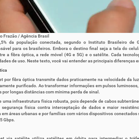
 Frazão / Agência Brasil
5% da população conectada, segundo o Instituto Brasileiro de Geo
sável para os brasileiros. Embora o destino final seja a tela do cel
tre a fibra óptica, a rede móvel (4G e 5G) e o satélite. Cada tecnol
ades de uso. Neste texto, você vai entender as principais diferenças e
tica
et por fibra óptica transmite dados praticamente na velocidade da luz
tamente purificado. Ao transformar informações em pulsos luminosos,
 por longas distâncias com mínima perda de sinal.
e uma infraestrutura física robusta, pois depende de cabos subterrâ
e segurança física contra interceptação de dados e maior resistênc
a em áreas urbanas e por famílias com vários dispositivos conectado
 5 Gbps.
net via satélite utiliza satélites em órbita para intermediar o t