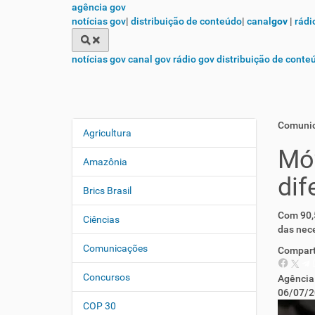
agência gov
notícias gov
|
distribuição de conteúdo
|
canal
gov
|
rádi
notícias gov
canal gov
rádio gov
distribuição de conte
Comuni
Agricultura
N
Móv
a
Amazônia
v
dif
e
Brics Brasil
g
Com 90,5
Ciências
a
das nece
ç
Comunicações
Compart
ã
o
Concursos
Agência
06/07/2
COP 30