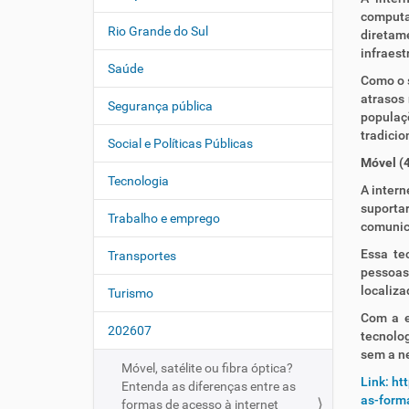
computa
Rio Grande do Sul
diretam
infraest
Saúde
Como o s
atrasos
Segurança pública
populaç
tradicio
Social e Políticas Públicas
Móvel (
Tecnologia
A intern
suporta
Trabalho e emprego
comunica
Essa te
Transportes
pessoas
localiza
Turismo
Com a e
202607
tecnolog
sem a n
Móvel, satélite ou fibra óptica?
Link: ht
Entenda as diferenças entre as
as-form
formas de acesso à internet