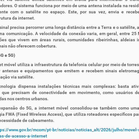
dores. O sistema funciona por meio de uma antena instalada na resi
ente com o satélite no espaço. Este, por sua vez, envia e receb
rutura da internet.
inal precisa percorrer uma longa distância entre a Terra e o satélite,
 na comunicação. A velocidade da conexão varia, em geral, entre 25
ões que vivem em áreas rurais, comunidades ribeirinhas, aldeias 
nais não oferecem cobertura.
4G e 5G)
et móvel utiliza a infraestrutura da telefonia celular por meio de torr
r antenas e equipamentos que emitem e recebem sinais eletromagné
ção via satélite.
cnologia dispensa instalações técnicas mais complexas: basta ati
 que precisam de conectividade em movimento, como usuários de
das nos centros urbanos.
xpansão do 5G, a internet móvel consolidou-se também como uma a
ia FWA (Fixed Wireless Access), que utiliza roteadores específicos p
ecessidade de cabeamento.
tps://www.gov.br/mcom/pt-br/noticias/noticias_alt/2026/julho/movel-s
as-de-acesso-a-internet