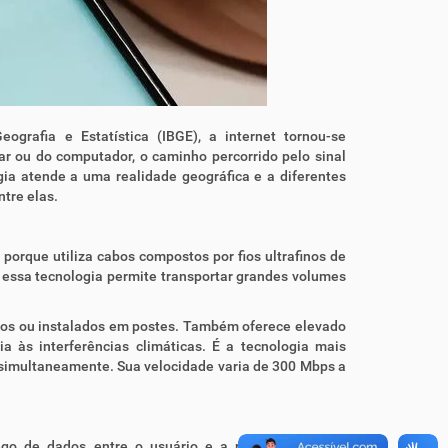
grafia e Estatística (IBGE), a internet tornou-se
ular ou do computador, o caminho percorrido pelo sinal
ogia atende a uma realidade geográfica e a diferentes
ntre elas.
 porque utiliza cabos compostos por fios ultrafinos de
 essa tecnologia permite transportar grandes volumes
neos ou instalados em postes. Também oferece elevado
ia às interferências climáticas. É a tecnologia mais
s simultaneamente. Sua velocidade varia de 300 Mbps a
ráfego de dados entre o usuário e a rede mundial de