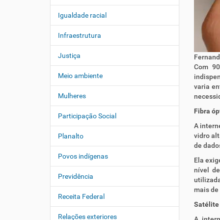
Igualdade racial
Infraestrutura
Justiça
Fernando
Com 90,
Meio ambiente
indispen
varia en
Mulheres
necessid
Fibra óp
Participação Social
A intern
vidro al
Planalto
de dados
Povos indígenas
Ela exig
nível d
Previdência
utilizad
mais de
Receita Federal
Satélite
Relações exteriores
A inter