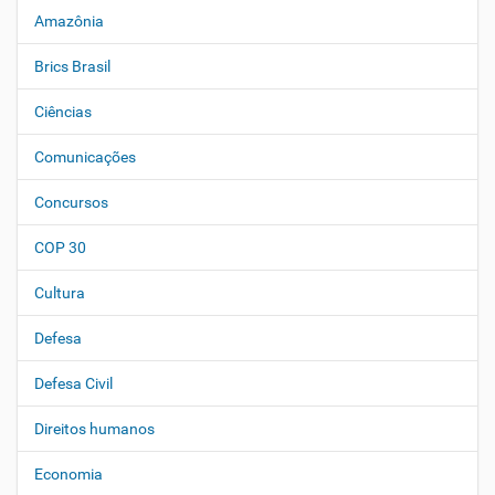
a
Amazônia
v
e
Brics Brasil
g
Ciências
a
ç
Comunicações
ã
o
Concursos
COP 30
Cultura
Defesa
Defesa Civil
Direitos humanos
Economia